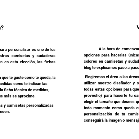
a?
A la hora de comenzar
ara personalizar es uno de los
opciones para hacerlas única
stras camisetas y sudaderas
colores en camisetas y sudade
n en esta elección, las fichas
blog te explicamos paso a paso 
Elegiremos el área o las áreas
ue te guste como te queda, la
utilizar nuestro diseñador y 
edidas como te indican las
todas estas opciones para que
la ficha técnica de medidas,
provecho) para hacerte tu c
 que más se aproxime.
elegir el tamaño que desees qu
 y camisetas personalizadas
todo momento como queda en 
recen.
personalización de tu camis
conseguirá la imagen o mensaje