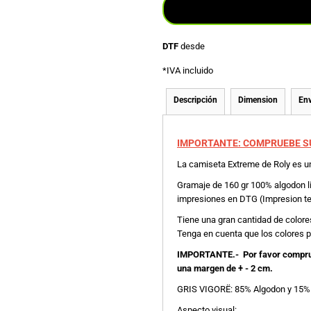
DTF
desde
*
IVA incluido
Descripción
Dimension
Env
IMPORTANTE: COMPRUEBE S
La camiseta Extreme de Roly es un
Gramaje de 160 gr 100% algodon l
impresiones en DTG (Impresion text
Tiene una gran cantidad de colores
Tenga en cuenta que los colores pu
IMPORTANTE.- Por favor comprueb
una margen de + - 2 cm.
GRIS VIGORË: 85% Algodon y 15%
Aspecto visual: