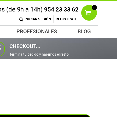
s (de 9h a 14h)
954 23 33 62
0
!
TROS
DEPORTES
PRODUCTOS
ote Bags
Camisetas
PROFESIONALES
BLOG
ra que
.
DISEÑA
orras
CHECKOUT...
3
Termina tu pedido y haremos el resto
CARGA TUS DISEÑOS
OS