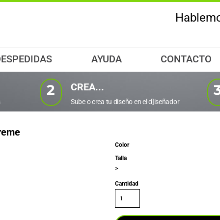
Hablemo
EAR TU PROPIO PRODUCTO NO PUEDE SER MAS FACIL !!
O
CAMISETAS
SUDADERAS
HOGAR
T
Hombre
Hombre
Tazas
DESPEDIDAS
AYUDA
CONTACTO
ro diseñador tendras acceso a multiples fuentes y efectos pa
rear tus propios diseños. Elige un producto y empieza a diseñar
G
Mujer
Mujer
Botellas
CREA...
2
Bebes
Niño / Niñas
s
Sube o crea tu diseño en el d]iseñador
Niño / Niñas
reme
Color
Talla
>
AS DE 100 FUENTE
NOMBRES Y NUMER
Cantidad