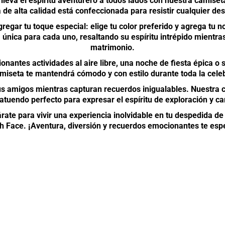
 lleva el espíritu aventurero a todos lados con nuestra camiseta
 de alta calidad está confeccionada para resistir cualquier des
regar tu toque especial: elige tu color preferido y agrega tu n
ica para cada uno, resaltando su espíritu intrépido mientras
matrimonio.
onantes actividades al aire libre, una noche de fiesta épica o
miseta te mantendrá cómodo y con estilo durante toda la cele
us amigos mientras capturan recuerdos inigualables. Nuestra 
 atuendo perfecto para expresar el espíritu de exploración y c
ate para vivir una experiencia inolvidable en tu despedida de 
h Face. ¡Aventura, diversión y recuerdos emocionantes te esp