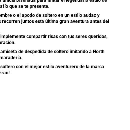
 única! Diseñada para imitar el legendario estilo de
afío que se te presente.
ombre o el apodo de soltero en un estilo audaz y
 recorren juntos esta última gran aventura antes del
 simplemente compartir risas con tus seres queridos,
bración.
camiseta de despedida de soltero imitando a North
amaradería.
soltero con el mejor estilo aventurero de la marca
eran!