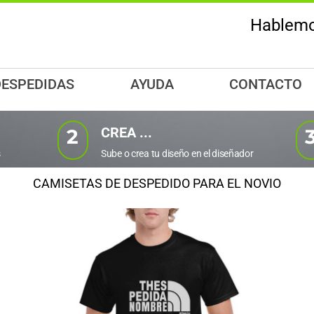
Hablemo
EAR TU PROPIO PRODUCTO NO PUEDE SER MAS FACIL !!
O
CAMISETAS
SUDADERAS
HOGAR
T
Hombre
Hombre
Tazas
DESPEDIDAS
AYUDA
CONTACTO
ro diseñador tendras acceso a multiples fuentes y efectos pa
rear tus propios diseños. Elige un producto y empieza a diseñar
G
Mujer
Mujer
Botellas
CREA ...
2
Bebes
Niño / Niñas
s
Sube o crea tu diseño en el diseñador
Niño / Niñas
CAMISETAS DE DESPEDIDO PARA EL NOVIO
AS DE 100 FUENTE
NOMBRES Y NUMER