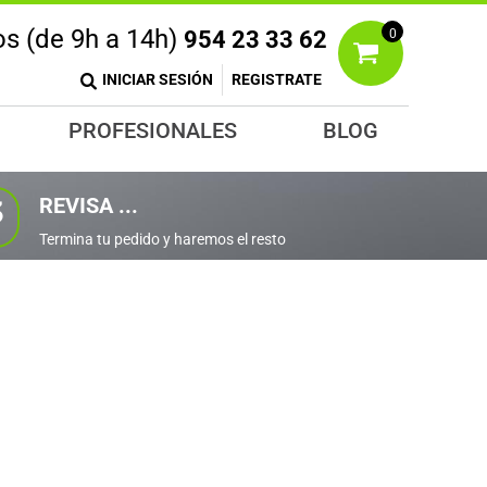
s (de 9h a 14h)
954 23 33 62
0
!
TROS
DEPORTES
PRODUCTOS
ote Bags
Camisetas
PROFESIONALES
BLOG
ra que
.
DISEÑA
orras
REVISA ...
3
Termina tu pedido y haremos el resto
CARGA TUS DISEÑOS
OS